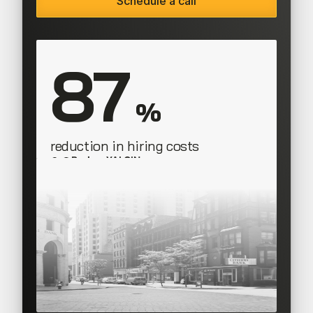
Schedule a call
87
 %
reduction in hiring costs
Berkay YALÇIN
CEO