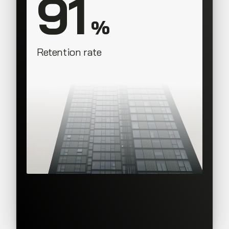
91
 %
Retention rate
SAAS Corner Sales Team