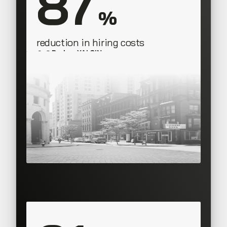
87
 %
reduction in hiring costs
Berkay YALÇIN
CEO